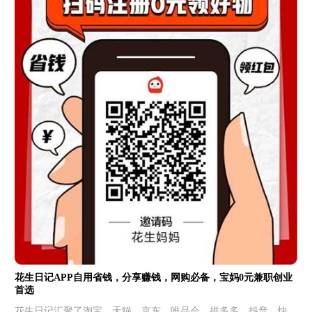
花生日记APP自用省钱，分享赚钱，网购必备，宝妈0元兼职创业
首选
花生日记汇聚了淘宝、天猫、京东、唯品会、拼多多、抖音、快