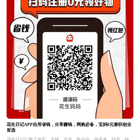
花生日记APP自用省钱，分享赚钱，网购必备，宝妈0元兼职创业
首选
花生日记汇聚了淘宝、天猫、京东、唯品会、拼多多、抖音、快