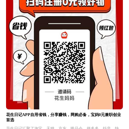
花生日记APP自用省钱，分享赚钱，网购必备，宝妈0元兼职创业
首选
花生日记汇聚了淘宝、天猫、京东、唯品会、拼多多、抖音、快