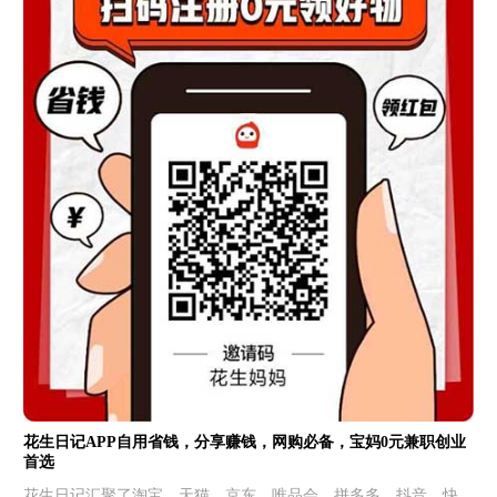
花生日记APP自用省钱，分享赚钱，网购必备，宝妈0元兼职创业
首选
花生日记汇聚了淘宝、天猫、京东、唯品会、拼多多、抖音、快