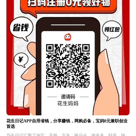
花生日记APP自用省钱，分享赚钱，网购必备，宝妈0元兼职创业
首选
花生日记汇聚了淘宝、天猫、京东、唯品会、拼多多、抖音、快